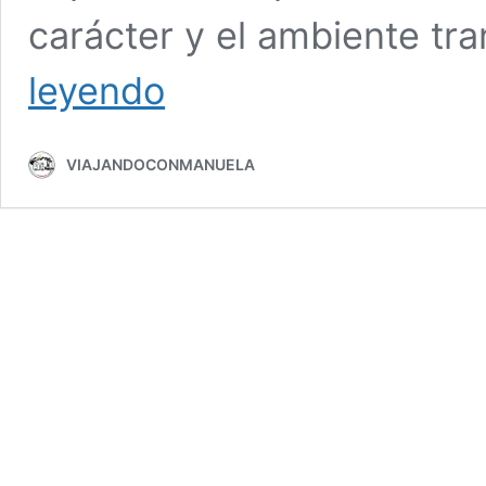
carácter y el ambiente tra
Pueblo
leyendo
Mágico
de
Belmonte
VIAJANDOCONMANUELA
y
su
Castillo
en
autocaravana
(o
sin
ella)