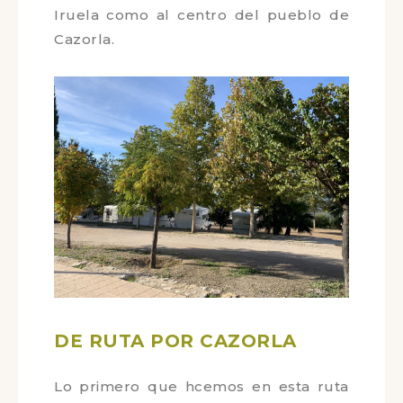
(37.921224, -2.998778). Queda a unos
15 minutos andando tanto al centro
de la Iruela como al centro del
pueblo de Cazorla.
DE RUTA POR CAZORLA