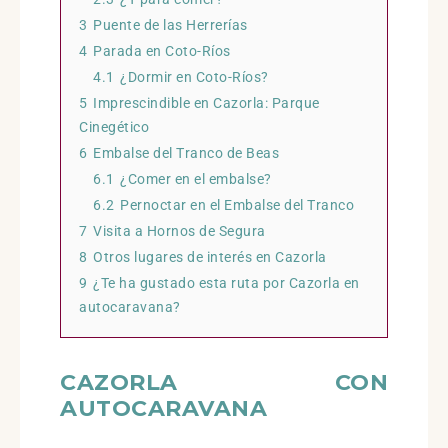
2.2
Qué visitar
2.3
¿Y para comer?
3
Puente de las Herrerías
4
Parada en Coto-Ríos
4.1
¿Dormir en Coto-Ríos?
5
Imprescindible en Cazorla: Parque
Cinegético
6
Embalse del Tranco de Beas
6.1
¿Comer en el embalse?
6.2
Pernoctar en el Embalse del Tranco
7
Visita a Hornos de Segura
8
Otros lugares de interés en Cazorla
9
¿Te ha gustado esta ruta por Cazorla
en autocaravana?
CAZORLA CON
AUTOCARAVANA