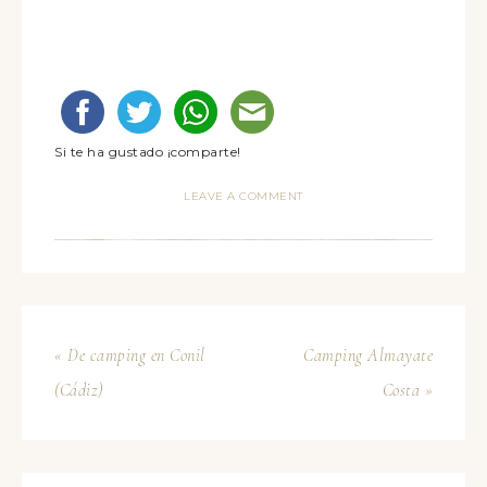
Si te ha gustado ¡comparte!
LEAVE A COMMENT
« De camping en Conil
Camping Almayate
(Cádiz)
Costa »