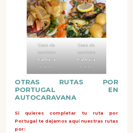
Casa de
Casa de
comidas
comidas
Palhuça
Palhuça
(Aveiro)
(Aveiro)
OTRAS RUTAS POR
PORTUGAL EN
AUTOCARAVANA
Si quieres completar tu ruta por
Portugal te dejamos aquí nuestras rutas
por: