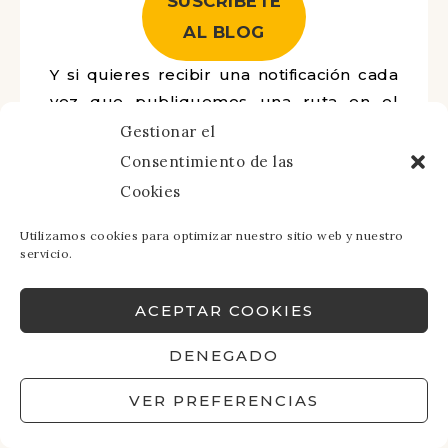
SUSCRÍBETE
AL BLOG
Y si quieres recibir una notificación cada
vez que publiquemos una ruta en el
blog solo tienes que suscribirte ?? ¡Salud
Gestionar el
y kilómetros!
Consentimiento de las
Cookies
Utilizamos cookies para optimizar nuestro sitio web y nuestro
servicio.
ACEPTAR COOKIES
DENEGADO
VER PREFERENCIAS