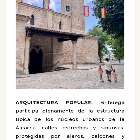
ARQUITECTURA POPULAR.
Brihuega
participa plenamente de la estructura
típica de los núcleos urbanos de la
Alcarria; calles estrechas y sinuosas,
protegidas por aleros, balcones y