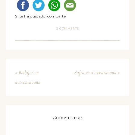
Si te ha gustado ¡comparte!
2 COMMENTS
« Badajoz en
Zafra en autocaravana »
autocaravana
Comentarios