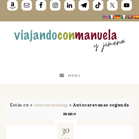
MENU
Estás en »
Autocaravaning
»
Autocaravanas segunda
mano
30