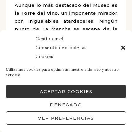
Aunque lo más destacado del Museo es
la
Torre del Vino
, un imponente mirador
con inigualables atardeceres. Ningún
punto de La Mancha se escapa de la
panorámica.
Gestionar el
Consentimiento de las
En el Museo podrás disfrutar de catas,
Cookies
talleres y numerosas actividades a lo
largo de todo el año para toda la familia.
Utilizamos cookies para optimizar nuestro sitio web y nuestro
servicio.
ACEPTAR COOKIES
DENEGADO
VER PREFERENCIAS