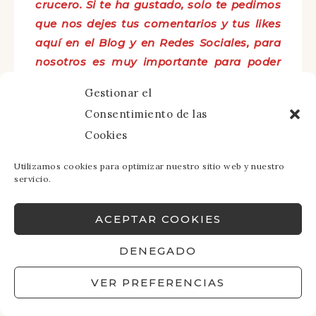
crucero. Si te ha gustado, solo te pedimos
que nos dejes tus comentarios y tus likes
aquí en el Blog y en Redes Sociales, para
nosotros es muy importante para poder
seguir compartiendo contenido gratuito
Gestionar el
de calidad y seguir creciendo
Consentimiento de las
MÁS RECOMENDACIONES
Cookies
PARA TUS VIAJES:
Utilizamos cookies para optimizar nuestro sitio web y nuestro
servicio.
SEGURO AUTOCARAVANA Y CAMPER
ACEPTAR COOKIES
RINGANA: COSMÉTICA PARA TUS
VIAJES
DENEGADO
SEGURO DE VIAJE
VER PREFERENCIAS
FREE TOUR Y ENTRADAS