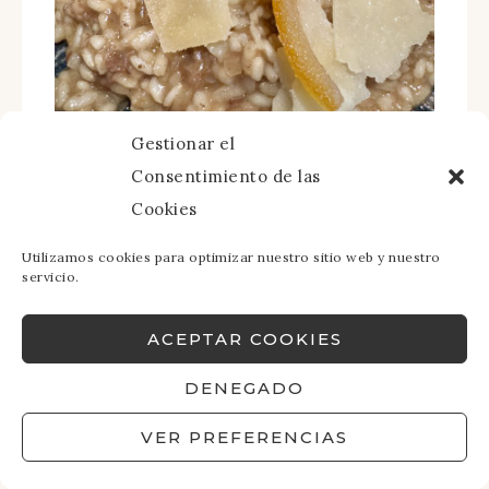
Gestionar el
Consentimiento de las
Hasta aquí nuestra por Zaragoza en
Cookies
autocaravana. Si te ha gustado, solo te
pedimos que nos dejes tus comentarios y
Utilizamos cookies para optimizar nuestro sitio web y nuestro
servicio.
tus likes aquí en el Blog y en Redes
Sociales, para nosotros es muy
ACEPTAR COOKIES
importante para poder seguir
compartiendo contenido gratuito de
DENEGADO
calidad y seguir creciendo
VER PREFERENCIAS
RECOMENDACIONES PARA
TUS VIAJES EN