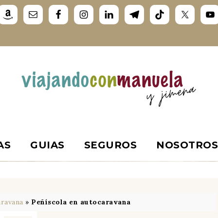
AS
GUIAS
SEGUROS
NOSOTRO
aravana
»
Peñíscola en autocaravana