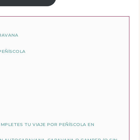
RAVANA
 PEÑÍSCOLA
MPLETES TU VIAJE POR PEÑÍSCOLA EN
N AUTOCARAVANA, CARAVANA O CAMPER (O SIN