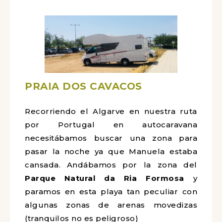
bicicleta). Hay conexión eléctrica,
agua,wifi, duchas, servicio de lavandería.
Precio de los servicios 5€ (services only)
y de la pernoca 10€ o 13,50€ con
electricidad. Esta es la ubicación:
(37.1327, -7.6316)
PRAIA DOS CAVACOS
Recorriendo el Algarve en nuestra ruta
por Portugal en autocaravana
necesitábamos buscar una zona para