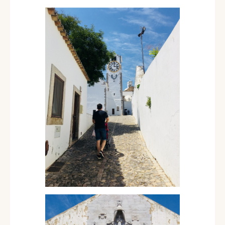
También destacan las bonitas vistas del
río Gilao con sus numerosos puentes.
Sin duda es un punto imprescidible
para una ruta por el Algarve en
autocaravana.