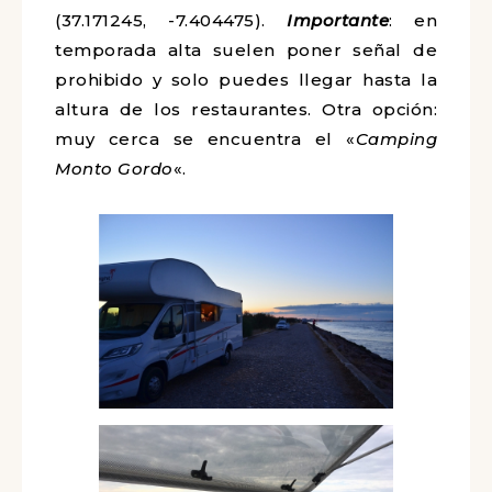
un lujo.
Como siempre os dejamos el link
directo a los mapas de google y
también las coordenadas de
este
aparcamiento
(37.171245,
-7.404475).
Importante
: en temporada
alta suelen poner señal de prohibido y
solo puedes llegar hasta la altura de
los restaurantes. Otra opción: muy
cerca se encuentra el «
Camping Monto
Gordo
«.