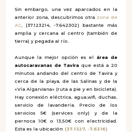
(37.126917, -7.645540). Es un pequeño
descampado gratuito de tierra sin
servicios. El centro se encuentra muy
cerca y hay un supermercado a escasos
metros.
Sin embargo, una vez aparcados en la
anterior zona, descubrimos otra
zona
de AC
, (37.123214, -7.642302) bastante
más amplia y cercana al centro
(también de tierra) y pegada al río.
Aunque la mejor opción es el
área de
autocaravanas de Tavira
que está a 20
minutos andando del centro de Tavira y
cerca de la playa, de las Salinas y de la
«Vía Algarviana» (ruta a pie y en