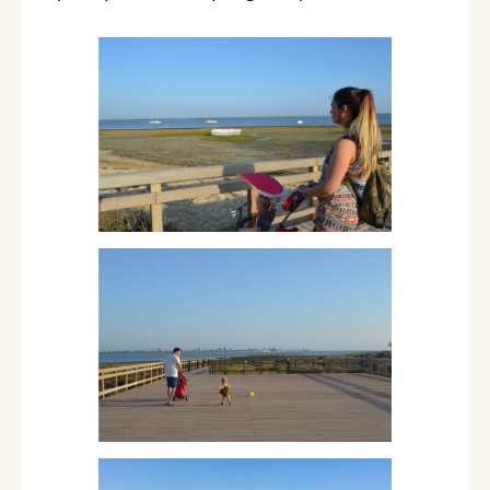
pasar la noche ya que Manuela estaba
cansada. Andábamos por la zona del
Parque Natural da Ria Formosa
y
paramos en esta playa tan peculiar con
algunas zonas de arenas movedizas
(tranquilos no es peligroso)