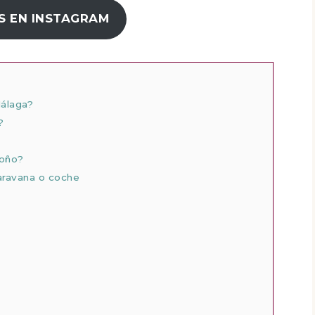
S EN INSTAGRAM
álaga?
?
toño?
aravana o coche