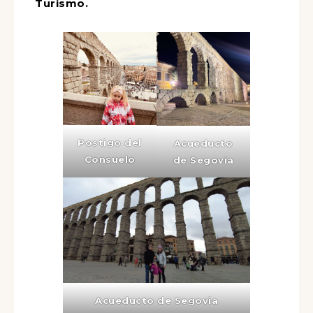
Turismo.
Postigo del
Acueducto
Consuelo
de Segovia
Acueducto de Segovia