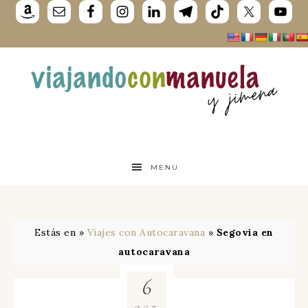
MENU
Estás en »
Viajes con Autocaravana
»
Segovia en
autocaravana
6