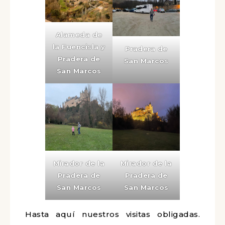
Alameda de
la Fuencisla y
Pradera de
Pradera de
San Marcos
San Marcos
Mirador de la
Mirador de la
Pradera de
Pradera de
San Marcos
San Marcos
Hasta aquí nuestros visitas obligadas.