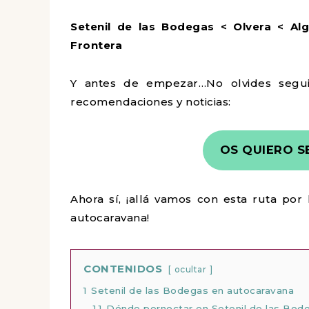
Setenil de las Bodegas < Olvera < Al
Frontera
Y antes de empezar…No olvides segu
recomendaciones y noticias:
OS QUIERO S
Ahora sí, ¡allá vamos con esta ruta por
autocaravana!
CONTENIDOS
ocultar
1
Setenil de las Bodegas en autocaravana
1.1
Dónde pernoctar en Setenil de las Bod