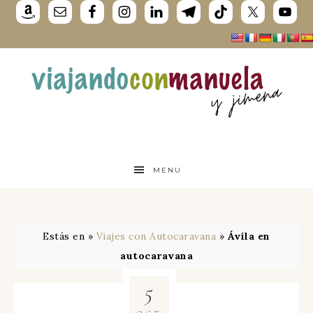
MENU
Estás en »
Viajes con Autocaravana
»
Ávila en
autocaravana
5