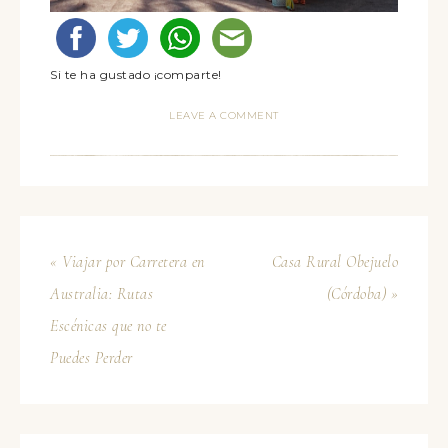
Si te ha gustado ¡comparte!
LEAVE A COMMENT
« Viajar por Carretera en
Casa Rural Obejuelo
Australia: Rutas
(Córdoba) »
Escénicas que no te
Puedes Perder