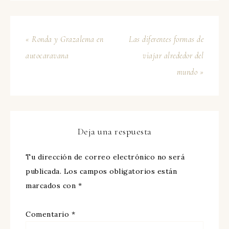
« Ronda y Grazalema en
Las diferentes formas de
autocaravana
viajar alrededor del
mundo »
Deja una respuesta
Tu dirección de correo electrónico no será
publicada.
Los campos obligatorios están
marcados con
*
Comentario
*