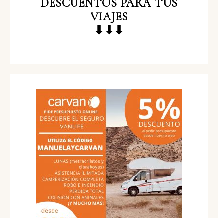
DESCUENTOS
PARA TUS
VIAJES
⬇⬇⬇