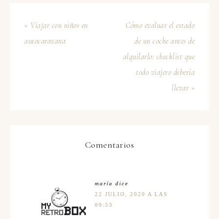
« Viajar con niños en
Cómo evaluar el estado
autocaravana
de un coche antes de
alquilarlo: checklist que
todo viajero debería
llevar »
Comentarios
maría
dice
22 JULIO, 2020 A LAS
09:53