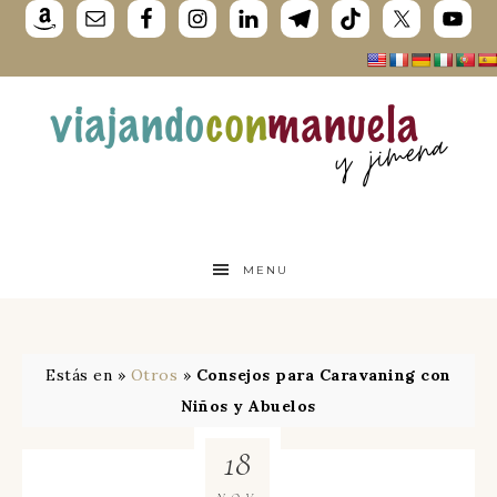
MENU
Estás en »
Otros
»
Consejos para Caravaning con
Niños y Abuelos
18