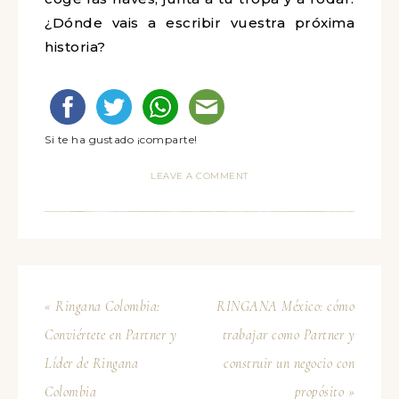
¿Dónde vais a escribir vuestra próxima
historia?
Si te ha gustado ¡comparte!
LEAVE A COMMENT
« Ringana Colombia:
RINGANA México: cómo
Conviértete en Partner y
trabajar como Partner y
Líder de Ringana
construir un negocio con
Colombia
propósito »