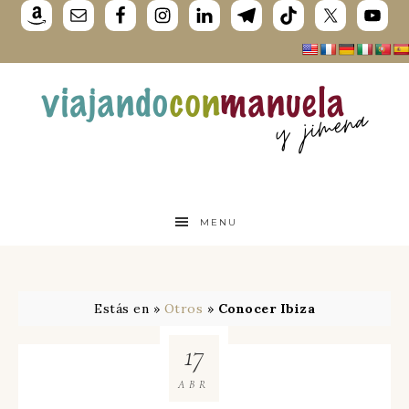
MENU
Estás en »
Otros
»
Conocer Ibiza
17
ABR