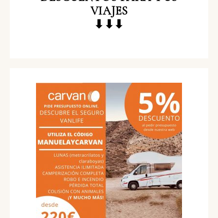
VIAJES
⬇⬇⬇