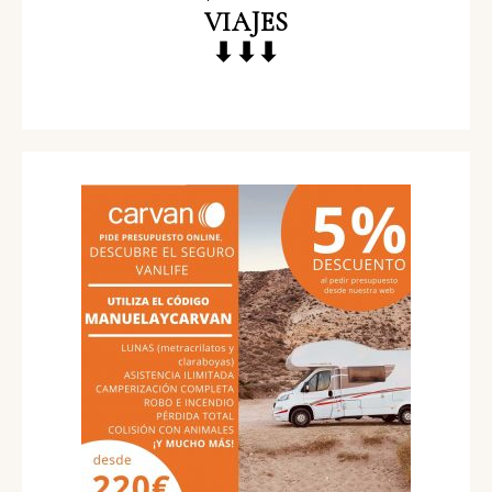
VIAJES
⬇⬇⬇