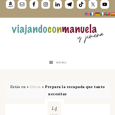
MENU
Estás en »
Otros
»
Prepara la escapada que tanto
necesitas
14