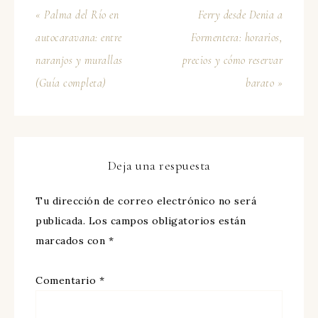
« Palma del Río en
Ferry desde Denia a
autocaravana: entre
Formentera: horarios,
naranjos y murallas
precios y cómo reservar
(Guía completa)
barato »
Deja una respuesta
Tu dirección de correo electrónico no será
publicada.
Los campos obligatorios están
marcados con
*
Comentario
*