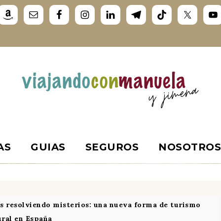
AS
GUIAS
SEGUROS
NOSOTRO
s resolviendo misterios: una nueva forma de turismo
ural en España