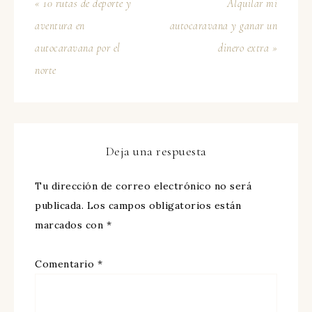
« 10 rutas de deporte y
Alquilar mi
aventura en
autocaravana y ganar un
autocaravana por el
dinero extra »
norte
Deja una respuesta
Tu dirección de correo electrónico no será
publicada.
Los campos obligatorios están
marcados con
*
Comentario
*