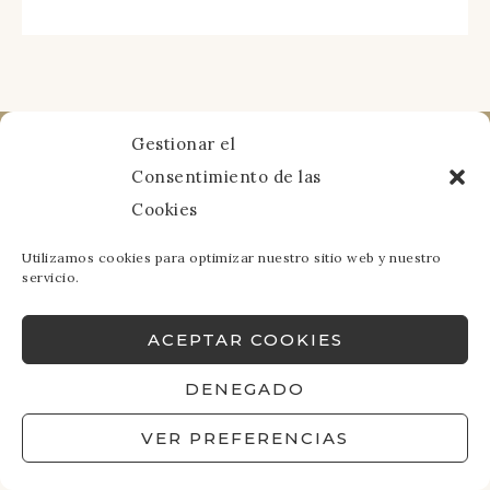
Gestionar el
Consentimiento de las
Cookies
Aviso Legal
·
Política de Cookies
·
Política de
Privacidad
Utilizamos cookies para optimizar nuestro sitio web y nuestro
servicio.
ACEPTAR COOKIES
COPYRIGHT VIAJANDOCONMANUELA © 2026
DENEGADO
VER PREFERENCIAS