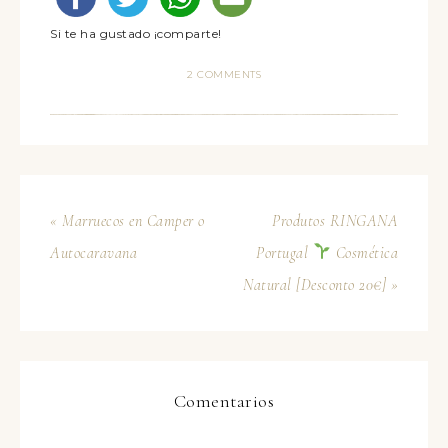
Si te ha gustado ¡comparte!
2 COMMENTS
« Marruecos en Camper o
Produtos RINGANA
Autocaravana
Portugal
Cosmética
Natural [Desconto 20€] »
Comentarios