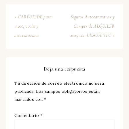
« CARPURIDE para
Seguros Autocaravanas y
moto, coche y
Camper de ALQUILER
autocaravana
2025 con DESCUENTO »
Deja una respuesta
Tu dirección de correo electrónico no será
publicada.
Los campos obligatorios están
marcados con
*
Comentario
*