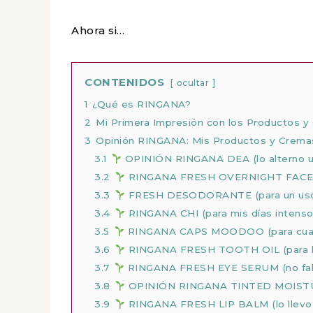
Ahora si…
CONTENIDOS
ocultar
1
¿Qué es RINGANA?
2
Mi Primera Impresión con los Productos 
3
Opinión RINGANA: Mis Productos y Cremas
3.1
OPINIÓN RINGANA DEA (lo alterno un
3.2
RINGANA FRESH OVERNIGHT FACE T
3.3
FRESH DESODORANTE (para un uso 
3.4
RINGANA CHI (para mis días intenso
3.5
RINGANA CAPS MOODOO (para cuand
3.6
RINGANA FRESH TOOTH OIL (para la 
3.7
RINGANA FRESH EYE SERUM (no falta 
3.8
OPINIÓN RINGANA TINTED MOISTUR
3.9
RINGANA FRESH LIP BALM (lo llevo 