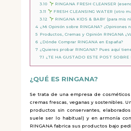
3.10
RINGANA FRESH CLEANSER (esencial
3.11
FRESH CLEANSING WATER (otro más e
3.12
RINGANA KIDS & BABY (para mis ni
4
¿Mi Opinión sobre RINGANA? ¿Opiniones 
5
Productos, Cremas y Opinión RINGANA ¿Va
6
¿Dónde Comprar RINGANA en España?
7
¿Quieres probar RINGANA? Pues aquí tien
7.1
¿TE HA GUSTADO ESTE POST SOBRE 
¿QUÉ ES RINGANA?
Se trata de una empresa de cosméticos 
cremas frescas, veganas y sostenibles. Un
productos sin conservantes, elaborado
suele ser lo habitual) y en armonía co
RINGANA fabrica sus productos bajo pedid