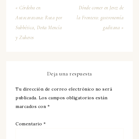
« Córdoba en
Dónde comer en Jerez de
Autocaravana: Ruta por
la Frontera: gastronomía
Subbética, Doña Mencía
gaditana »
y Zuheros
Deja una respuesta
Tu dirección de correo electrónico no será
publicada.
Los campos obligatorios están
marcados con
*
Comentario
*