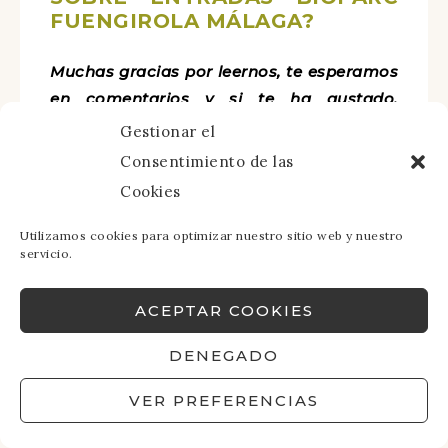
FUENGIROLA MÁLAGA?
Muchas gracias por leernos, te esperamos
en comentarios y si te ha gustado,
¡comparte! Y además, no olvides
Gestionar el
seguirnos en redes sociales:
Consentimiento de las
Cookies
Utilizamos cookies para optimizar nuestro sitio web y nuestro
Y si quieres recibir una notificación cada
servicio.
vez que publiquemos una ruta en el blog,
solo tienes que suscribirte (no somos
ACEPTAR COOKIES
nada pesados, todo lo contrario). ¡Salud y
DENEGADO
kilómetros!
VER PREFERENCIAS