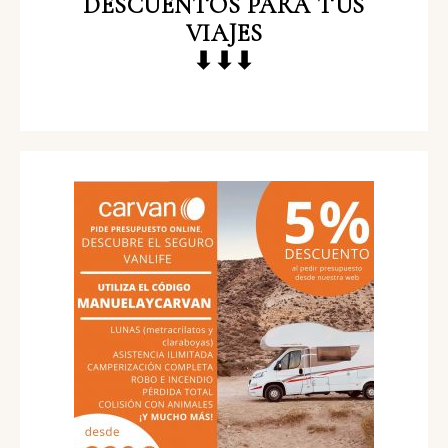
DESCUENTOS
PARA TUS
VIAJES
⬇⬇⬇