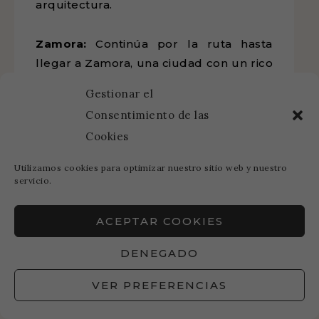
arquitectura.
Zamora:
Continúa por la ruta hasta
llegar a Zamora, una ciudad con un rico
patrimonio histórico y artístico. Visita la
Gestionar el
Catedral, el Castillo de Zamora y la
Consentimiento de las
Iglesia de San Juan Bautista.
Cookies
Astorga:
Desde Zamora, dirígete hacia
Utilizamos cookies para optimizar nuestro sitio web y nuestro
Astorga, una ciudad con una mezcla
servicio.
única de influencias romanas y góticas.
No te pierdas el Palacio Episcopal
ACEPTAR COOKIES
diseñado por el famoso arquitecto
DENEGADO
Gaudí.
VER PREFERENCIAS
Santiago de Compostela:
Finaliza tu
viaje en Santiago de Compostela, el