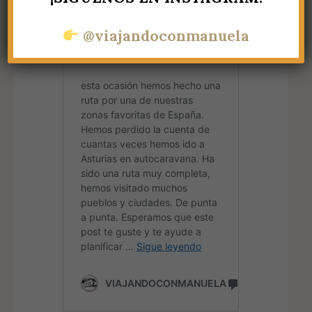
@viajandoconmanuela