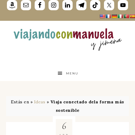
MENU
Estás en »
Ideas
»
Viaja conectado dela forma más
sostenible
6