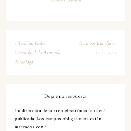
LEAVE A COMMENT
« Totalán, Pueblo
Ruta por Islandia en
Camaleón de la Axarquía
coche 4×4 »
de Málaga
Deja una respuesta
Tu dirección de correo electrónico no será
publicada.
Los campos obligatorios están
marcados con
*