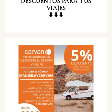
DESCUENTOS
PARA TUS
VIAJES
⬇⬇⬇