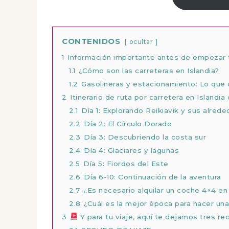
CONTENIDOS
ocultar
1
Información importante antes de empezar 
1.1
¿Cómo son las carreteras en Islandia?
1.2
Gasolineras y estacionamiento: Lo que
2
Itinerario de ruta por carretera en Islandia
2.1
Día 1: Explorando Reikiavik y sus alred
2.2
Día 2: El Círculo Dorado
2.3
Día 3: Descubriendo la costa sur
2.4
Día 4: Glaciares y lagunas
2.5
Día 5: Fiordos del Este
2.6
Día 6-10: Continuación de la aventura
2.7
¿Es necesario alquilar un coche 4×4 en 
2.8
¿Cuál es la mejor época para hacer una
3
Y para tu viaje, aquí te dejamos tres r