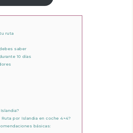
tu ruta
 debes saber
 durante 10 días
edores
Islandia?
 Ruta por Islandia en coche 4×4?
ecomendaciones básicas: